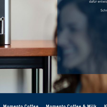
dafür entwic
Schn
Momento Coffee
Momento Coffee & Milk
K