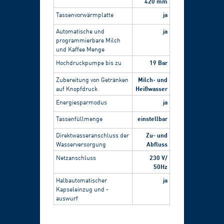
420 mm
ja
Tassenvorwärmplatte
ja
Automatische und
programmierbare Milch
und Kaffee Menge
19 Bar
Hochdruckpumpe bis zu
Milch- und
Zubereitung von Getränken
Heißwasser
auf Knopfdruck
ja
Energiesparmodus
einstellbar
Tassenfüllmenge
Zu- und
Direktwasseranschluss der
Abfluss
Wasserversorgung
230 V/
Netzanschluss
50Hz
ja
Halbautomatischer
Kapseleinzug und -
auswurf