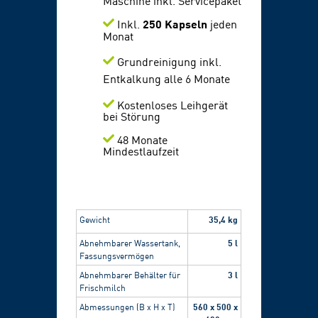
Inkl.
250 Kapseln
jeden
Monat
Grundreinigung inkl.
Entkalkung alle 6 Monate
K
ostenloses Leihgerät
bei Störung
48 Monate
Mindestlaufzeit
35,4 kg
Gewicht
5 l
Abnehmbarer Wassertank,
Fassungsvermögen
3 l
Abnehmbarer Behälter für
Frischmilch
560 x 500 x
Abmessungen (B x H x T)